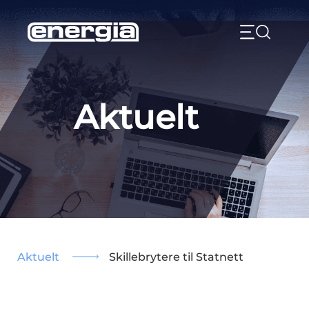
Skip
to
content
Aktuelt
Aktuelt
Skillebrytere til Statnett